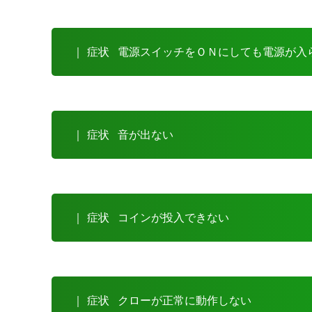
｜ 症状
電源スイッチをＯＮにしても電源が入
｜ 症状
音が出ない
｜ 症状
コインが投入できない
｜ 症状
クローが正常に動作しない