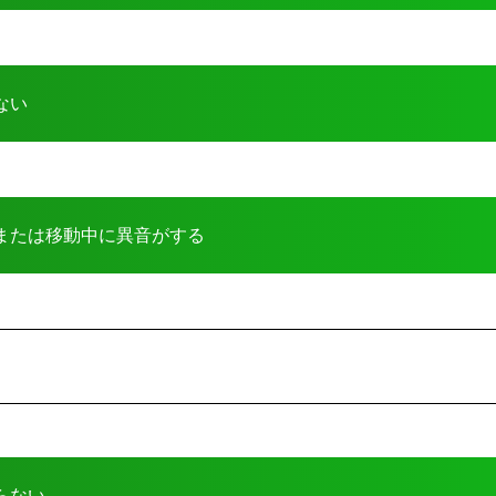
ない
または移動中に異音がする
らない