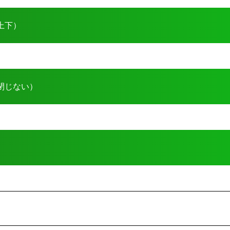
上下）
閉じない）
。