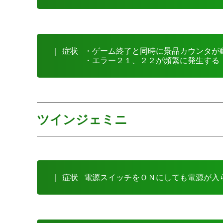
｜ 症状
・ゲーム終了と同時に景品カウンタが
・エラー２１、２２が頻繁に発生する
ツインジェミニ
｜ 症状
電源スイッチをＯＮにしても電源が入