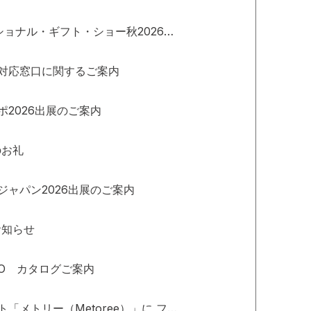
第102回東京インターナショナル・ギフト・ショー秋2026出展のご案内
対応窓口に関するご案内
2026出展のご案内
のお礼
ャパン2026出展のご案内
お知らせ
PO カタログご案内
産業用製品比較情報サイト「メトリー（Metoree）」に フェンス(遊具用)が紹介されました。